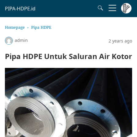
PIPA-HDPE.id
Homepage
Pipa HDPE
admin
2 years ago
Pipa HDPE Untuk Saluran Air Kotor